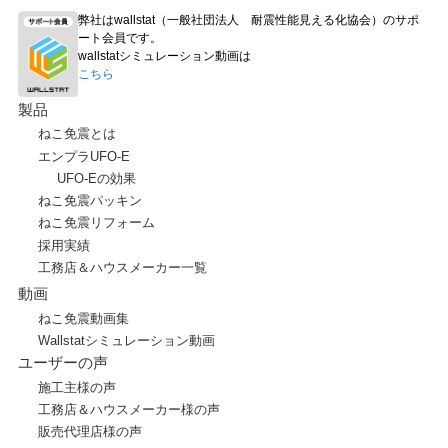
弊社はwallstat（一般社団法人 耐震性能見える化協会）のサポ
ート会員です。
wallstatシミュレーション動画は
こちら
製品
ねこ免震とは
エンプラUFO-E
UFO-Eの効果
ねこ免震パッキン
ねこ免震リフォーム
採用実績
工務店＆ハウスメーカー一覧
動画
ねこ免震動画集
Wallstatシミュレーション動画
ユーザーの声
施工主様の声
工務店＆ハウスメーカー様の声
販売代理店様の声