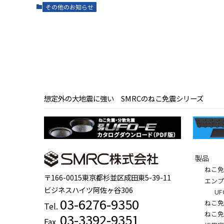
その他のお知らせ
想定外の大地震に強い SMRCのねこ免震シリーズ
製品
ねこ
〒166-0015東京都杉並区成田東5-39-11
エンプ
ビジネスハイツ阿佐ヶ谷306
U
03-6276-9350
ねこ
Tel.
ねこ
03-3392-9351
Fax.