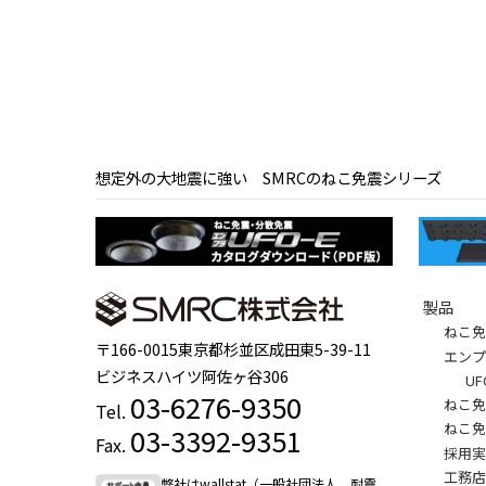
想定外の大地震に強い SMRCのねこ免震シリーズ
製品
ねこ
〒166-0015東京都杉並区成田東5-39-11
エンプ
ビジネスハイツ阿佐ヶ谷306
U
03-6276-9350
ねこ
Tel.
ねこ
03-3392-9351
Fax.
採用
工務
弊社はwallstat（一般社団法人 耐震