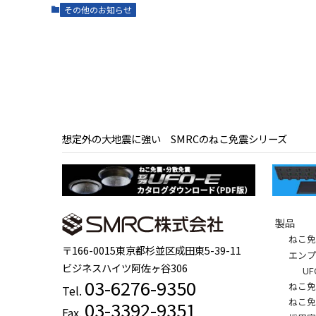
その他のお知らせ
想定外の大地震に強い SMRCのねこ免震シリーズ
製品
ねこ
〒166-0015東京都杉並区成田東5-39-11
エンプ
ビジネスハイツ阿佐ヶ谷306
U
03-6276-9350
ねこ
Tel.
ねこ
03-3392-9351
Fax.