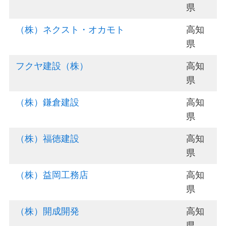
県
（株）ネクスト・オカモト
高知
県
フクヤ建設（株）
高知
県
（株）鎌倉建設
高知
県
（株）福徳建設
高知
県
（株）益岡工務店
高知
県
（株）開成開発
高知
県